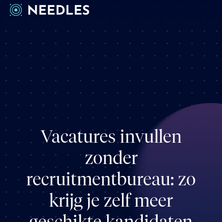
Werkwijze
Cases
Inzichten
Over ons
Vacatures
Vacatures invullen
Contact
zonder
recruitmentbureau: zo
krijg je zelf meer
geschikte kandidaten