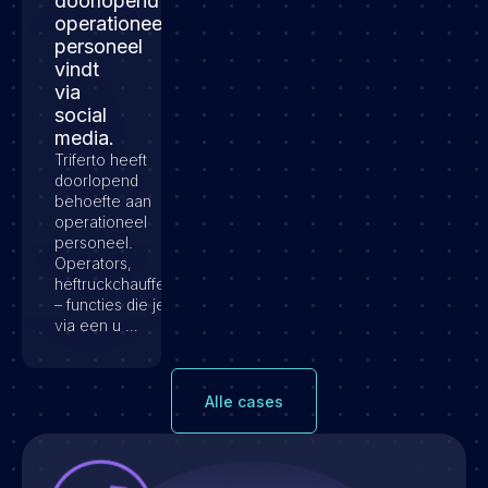
doorlopend
operationeel
personeel
vindt
via
social
media.
Triferto heeft
doorlopend
behoefte aan
operationeel
personeel.
Operators,
heftruckchauffeurs
– functies die je
via een u …
Alle cases