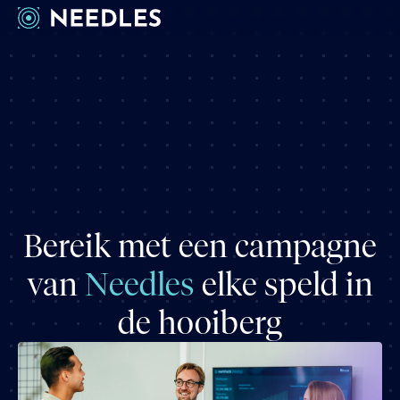
Werkwijze
Cases
Inzichten
Over ons
Vacatures
Bereik met een campagne
Contact
van
Needles
elke speld in
de hooiberg