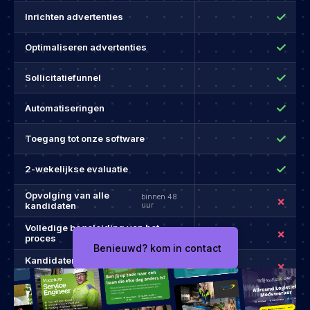
✓
Inrichten advertenties
✓
Optimaliseren advertenties
✓
Sollicitatiefunnel
✓
Automatiseringen
✓
Toegang tot onze software
✓
2-wekelijkse evaluatie
Opvolging van alle
binnen 48
×
kandidaten
uur
Volledige begeleiding van het
×
proces
Benieuwd? kom in contact
Kandidaten
met cv en
×
geïntroduceerd
gespreksverslag