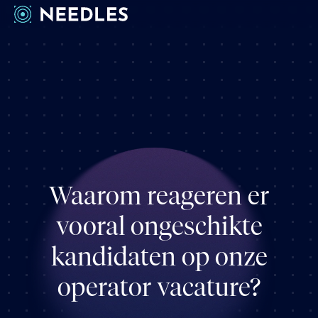
Werkwijze
Cases
Inzichten
Over ons
Vacatures
Waarom reageren er
Contact
vooral ongeschikte
kandidaten op onze
operator vacature?